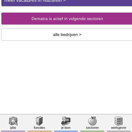
meer vacatures in Nazareth >
Dematra is actief in volgende sectoren
alle bedrijven >
jobs
functies
je loon
sectoren
werkgever