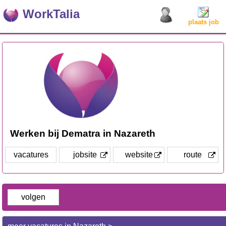
WorkTalia
plaats job
Werken bij Dematra in Nazareth
vacatures
jobsite
website
route
volgen