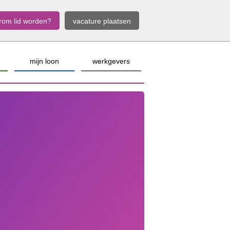
rom lid worden?
vacature plaatsen
mijn loon
werkgevers