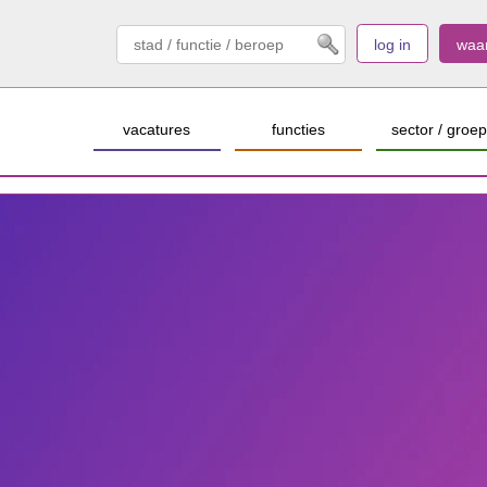
log in
waa
vacatures
functies
sector / groep