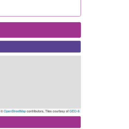
 ©
OpenStreetMap
contributors, Tiles courtesy of
GEO-6