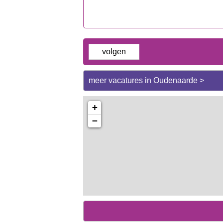
volgen
meer vacatures in Oudenaarde >
+
−