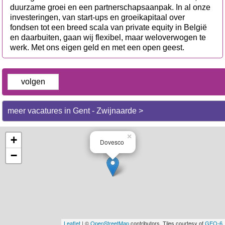
duurzame groei en een partnerschapsaanpak. In al onze
investeringen, van start-ups en groeikapitaal over
fondsen tot een breed scala van private equity in België
en daarbuiten, gaan wij flexibel, maar weloverwogen te
werk. Met ons eigen geld en met een open geest.
volgen
meer vacatures in Gent - Zwijnaarde >
×
+
Dovesco
−
Leaflet
| ©
OpenStreetMap
contributors, Tiles courtesy of
GEO-6