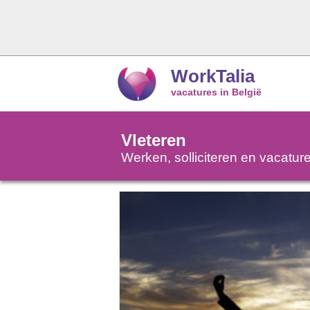
WorkTalia
vacatures in België
Vleteren
Werken, solliciteren en vacatur