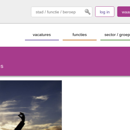
log in
waa
vacatures
functies
sector / groep
es