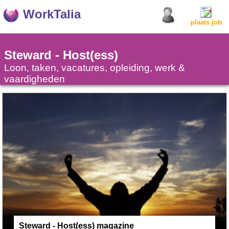
WorkTalia
plaats job
Steward - Host(ess)
Loon, taken, vacatures, opleiding, werk &
vaardigheden
Steward - Host(ess) magazine