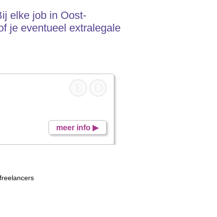
j elke job in Oost-
f je eventueel extralegale
E
O
meer info ▶
freelancers