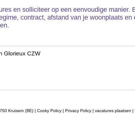
res en solliciteer op een eenvoudige manier. Bi
egime, contract, afstand van je woonplaats en o
en.
n Glorieux CZW
750 Kruisem (BE) |
Cooky Policy
|
Privacy Policy
|
vacatures plaatsen
|