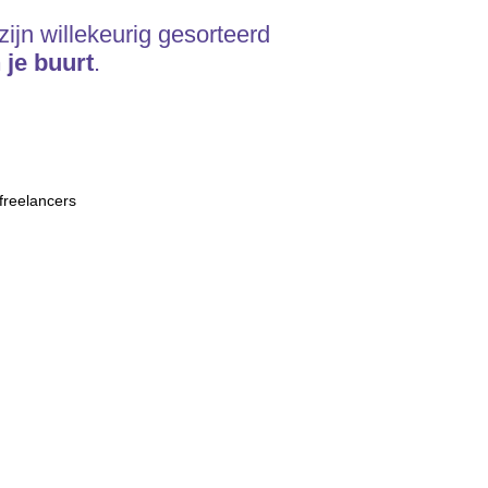
ijn willekeurig gesorteerd
 je buurt
.
freelancers