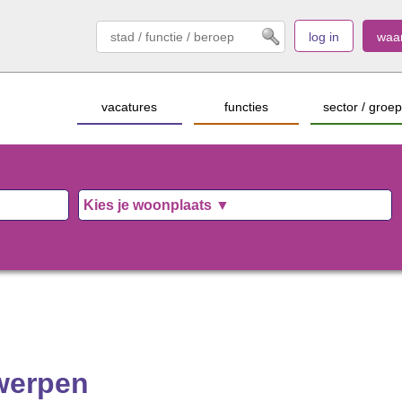
log in
waa
vacatures
functies
sector / groep
werpen