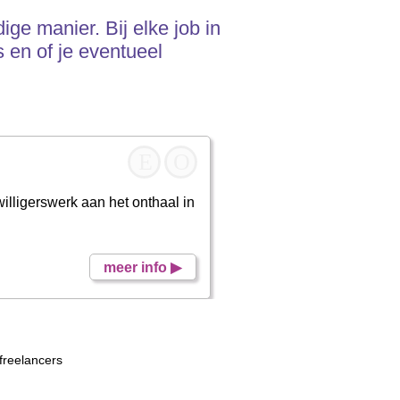
ige manier. Bij elke job in
 en of je eventueel
E
O
illigerswerk aan het onthaal in
meer info ▶
freelancers