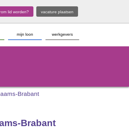
rom lid worden?
vacature plaatsen
mijn loon
werkgevers
 Vlaams-Brabant
laams-Brabant