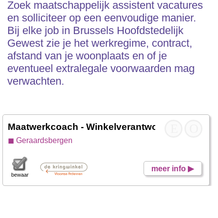
Zoek maatschappelijk assistent vacatures
en solliciteer op een eenvoudige manier.
Bij elke job in Brussels Hoofdstedelijk
Gewest zie je het werkregime, contract,
afstand van je woonplaats en of je
eventueel extralegale voorwaarden mag
verwachten.
Maatwerkcoach - Winkelverantwoordelijke
E
O
- De
◼ Geraardsbergen
meer info ▶
bewaar