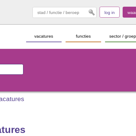
log in
waa
vacatures
functies
sector / groep
acatures
atures