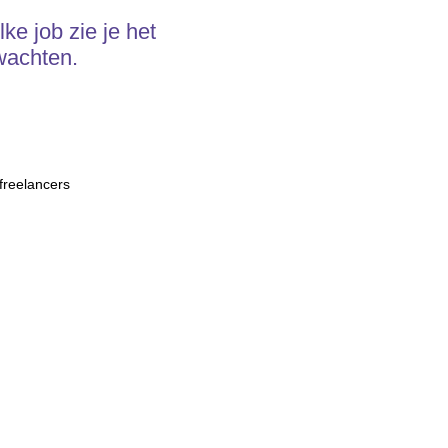
ke job zie je het
wachten.
freelancers