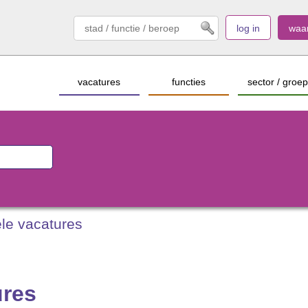
log in
waa
vacatures
functies
sector / groep
le vacatures
ures