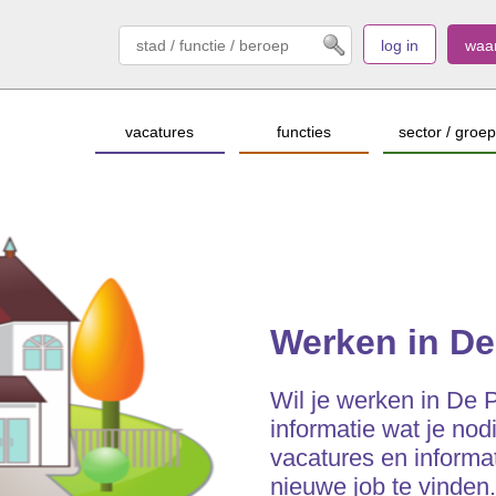
log in
waa
vacatures
functies
sector / groep
Werken in D
Wil je werken in De P
informatie wat je nod
vacatures en informat
nieuwe job te vinden