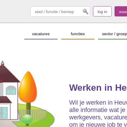
log in
waa
vacatures
functies
sector / groep
Werken in He
Wil je werken in Heuv
alle informatie wat je
werkgevers, vacatures
om je nieuwe job te 