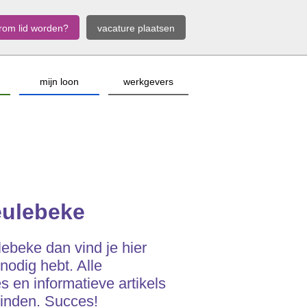
rom lid worden?
vacature plaatsen
mijn loon
werkgevers
eulebeke
lebeke dan vind je hier
 nodig hebt. Alle
 en informatieve artikels
vinden. Succes!