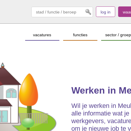
log in
waa
vacatures
functies
sector / groep
Werken in M
Wil je werken in Meu
alle informatie wat je
werkgevers, vacatures
om je nieuwe job te 