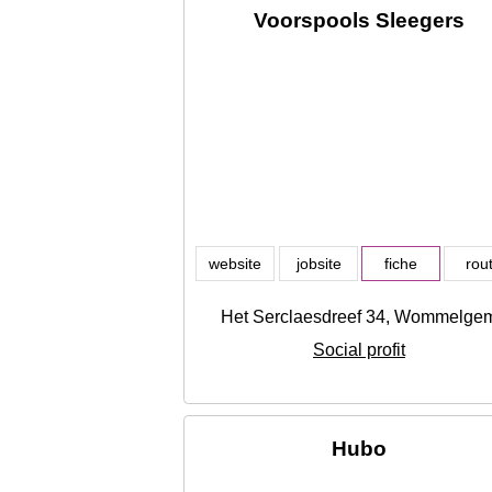
Voorspools Sleegers
website
jobsite
fiche
rou
Het Serclaesdreef 34, Wommelge
Social profit
Hubo