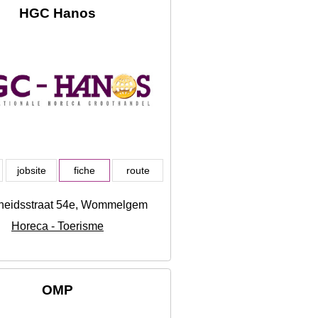
HGC Hanos
jobsite
fiche
route
rheidsstraat 54e, Wommelgem
Horeca - Toerisme
OMP