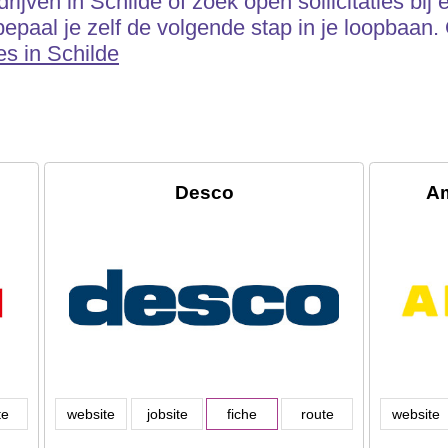
edrijven in Schilde of zoek open sollicitaties b
epaal je zelf de volgende stap in je loopbaan. 
es in Schilde
Desco
A
te
website
jobsite
fiche
route
website