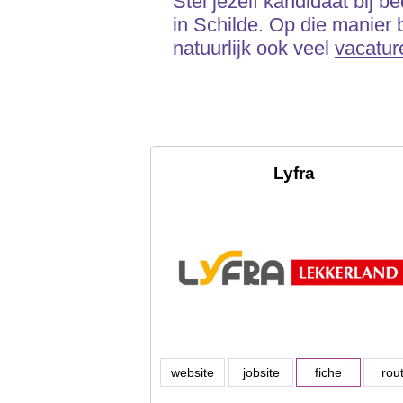
Stel jezelf kandidaat bij b
in Schilde. Op die manier b
natuurlijk ook veel
vacatur
Lyfra
website
jobsite
fiche
rou