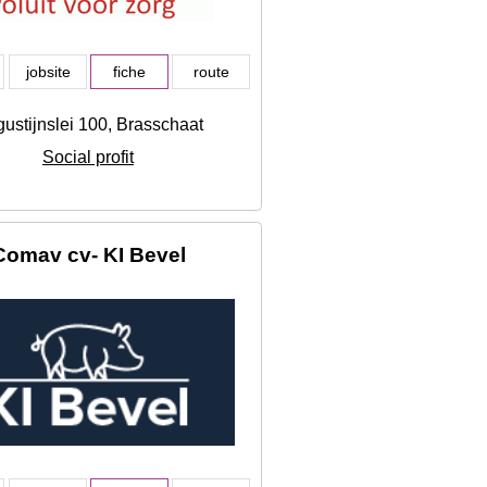
jobsite
fiche
route
ustijnslei 100, Brasschaat
Social profit
Comav cv- KI Bevel