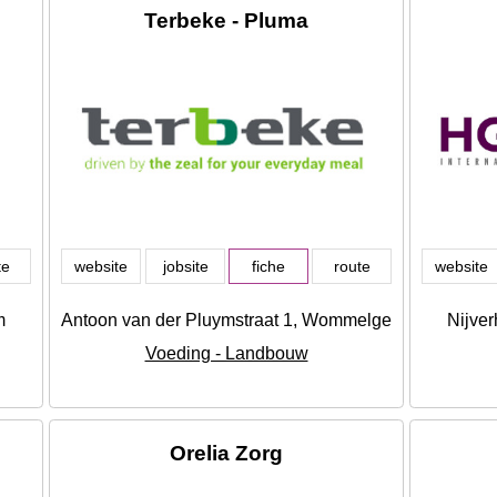
Terbeke - Pluma
te
website
jobsite
fiche
route
website
m
Antoon van der Pluymstraat 1, Wommelgem
Nijve
Voeding - Landbouw
Orelia Zorg