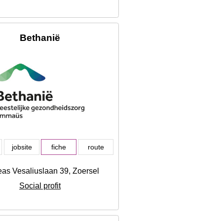
Bethanië
jobsite
fiche
route
as Vesaliuslaan 39, Zoersel
Social profit