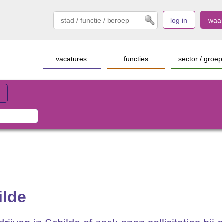
log in
waa
vacatures
functies
sector / groep
ilde