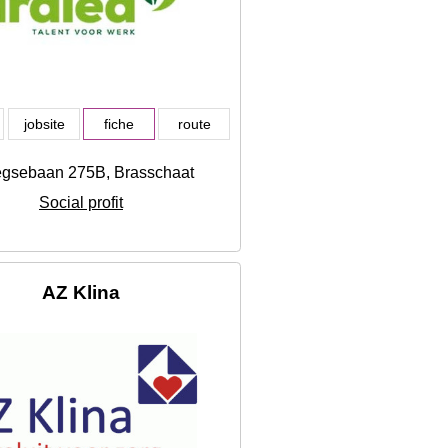
jobsite
fiche
route
egsebaan 275B, Brasschaat
Social profit
AZ Klina