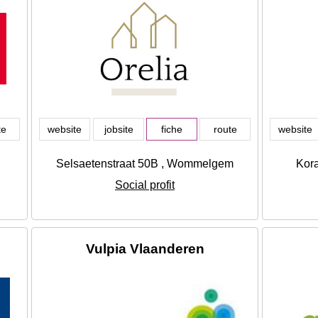
te
website
jobsite
fiche
route
website
Selsaetenstraat 50B , Wommelgem
Kor
Social profit
Vulpia Vlaanderen