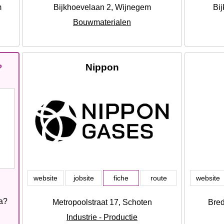
m
Bijkhoevelaan 2, Wijnegem
Bi
Bouwmaterialen
Nippon
?
website
jobsite
fiche
route
website
ia?
Metropoolstraat 17, Schoten
Bred
Industrie - Productie