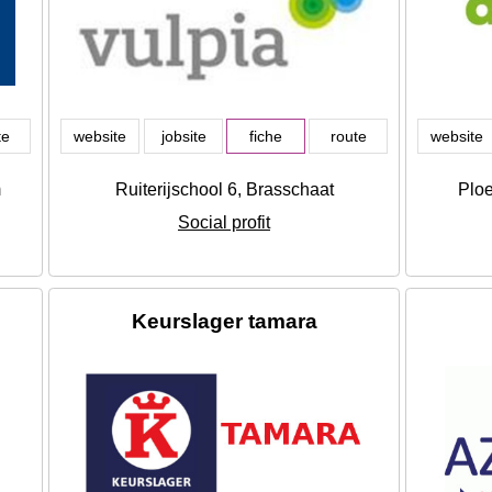
te
website
jobsite
fiche
route
website
m
Ruiterijschool 6, Brasschaat
Plo
Social profit
Keurslager tamara