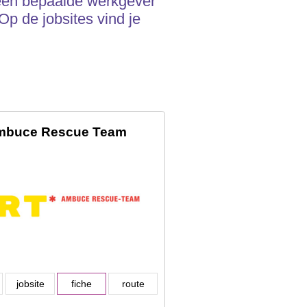
ij een bepaalde werkgever
Op de jobsites vind je
mbuce Rescue Team
jobsite
fiche
route