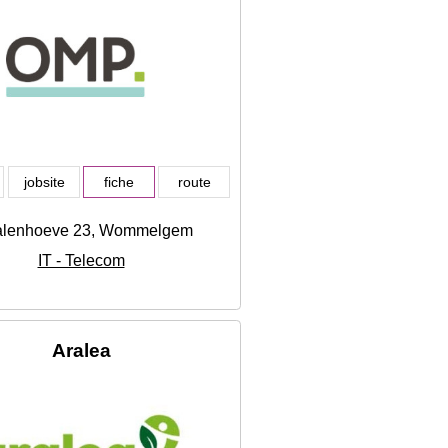
jobsite
fiche
route
alenhoeve 23, Wommelgem
IT - Telecom
Aralea