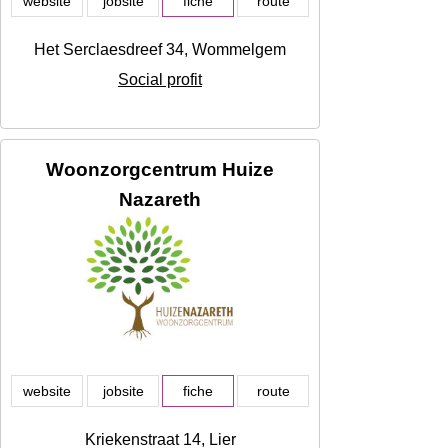
website
jobsite
fiche
route
Het Serclaesdreef 34, Wommelgem
Social profit
Woonzorgcentrum Huize
Nazareth
website
jobsite
fiche
route
Kriekenstraat 14, Lier