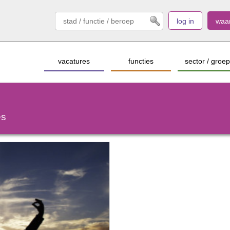
log in
waa
vacatures
functies
sector / groep
es