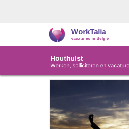
WorkTalia
vacatures in België
Houthulst
Werken, solliciteren en vacatur