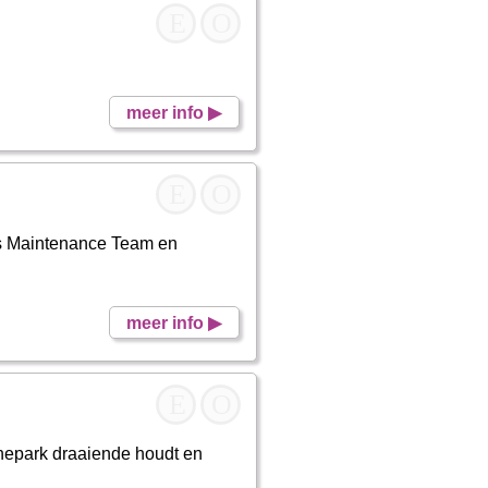
E
O
meer info ▶
E
O
ns Maintenance Team en
meer info ▶
E
O
inepark draaiende houdt en