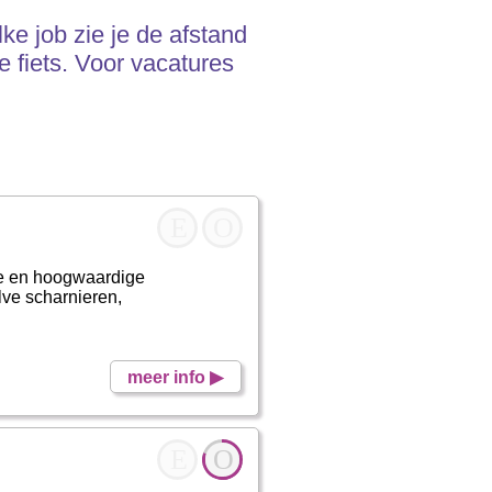
ke job zie je de afstand
 fiets. Voor vacatures
E
O
ve en hoogwaardige
lve scharnieren,
meer info ▶
E
O