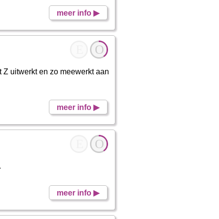
meer info ▶
E
O
t Z uitwerkt en zo meewerkt aan
meer info ▶
E
O
.
meer info ▶