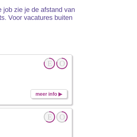
 job zie je de afstand van
s. Voor vacatures buiten
E
O
meer info ▶
E
O