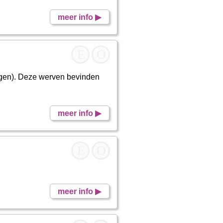
meer info ▶
E
O
ingen). Deze werven bevinden
meer info ▶
E
O
meer info ▶