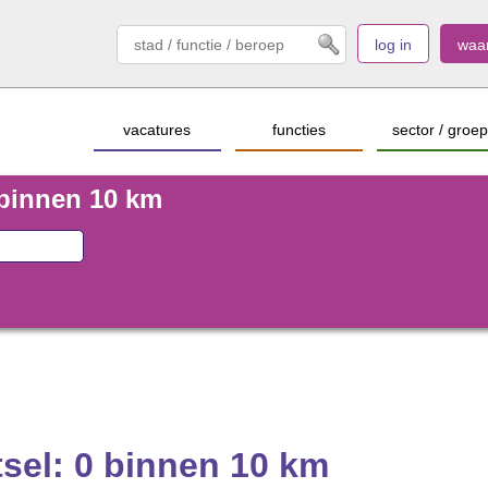
log in
waa
vacatures
functies
sector / groep
 binnen 10 km
tsel: 0 binnen 10 km