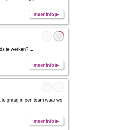
meer info ▶
E
O
s te werken? ...
meer info ▶
E
O
k je graag in een team waar we
meer info ▶