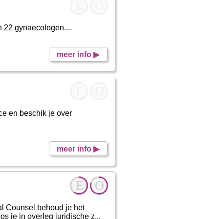
E
O
 22 gynaecologen....
meer info ▶
E
O
ce en beschik je over
meer info ▶
E
O
al Counsel behoud je het
 je in overleg juridische z...