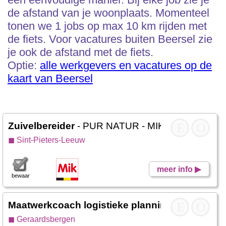
de afstand van je woonplaats. Momenteel
tonen we 1 jobs op max 10 km rijden met
de fiets. Voor vacatures buiten Beersel zie
je ook de afstand met de fiets.
Optie:
alle werkgevers en vacatures op de
kaart van Beersel
Zuivelbereider
- PUR NATUR - MIK
E
O
◼ Sint-Pieters-Leeuw
meer info ▶
bewaar
Maatwerkcoach logistieke planning - dispatch
E
O
-
◼ Geraardsbergen