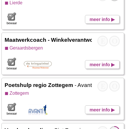
◼ Lierde
meer info ▶
bewaar
Maatwerkcoach - Winkelverantwoordelijke
E
O
- De
◼ Geraardsbergen
meer info ▶
bewaar
Poetshulp regio Zottegem
- Avanti DC
E
O
◼ Zottegem
meer info ▶
bewaar