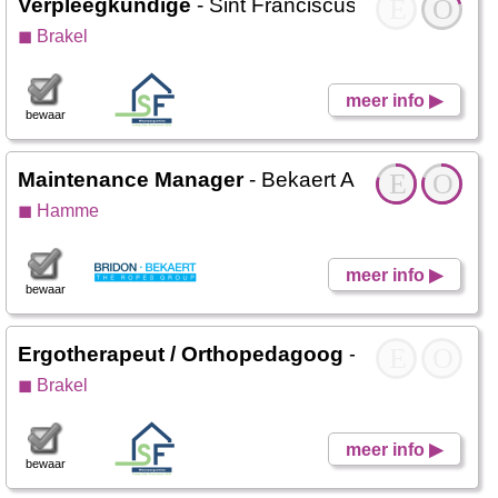
Verpleegkundige
- Sint Franciscustehuis
E
O
◼ Brakel
meer info ▶
bewaar
Maintenance Manager
- Bekaert Advanced Cord
E
O
◼ Hamme
meer info ▶
bewaar
Ergotherapeut / Orthopedagoog
- Sint Francisc
E
O
◼ Brakel
meer info ▶
bewaar