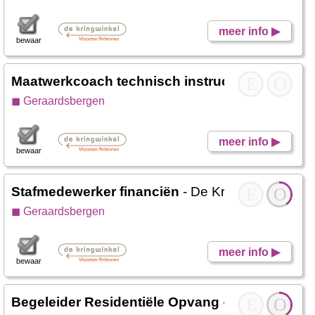
meer info ▶
bewaar
Maatwerkcoach technisch instructeur
E
- De Krin
O
◼ Geraardsbergen
meer info ▶
bewaar
Stafmedewerker financiën
- De Kringwinkel Zui
E
O
◼ Geraardsbergen
meer info ▶
bewaar
Begeleider Residentiële Opvang
- Den Boomga
E
O