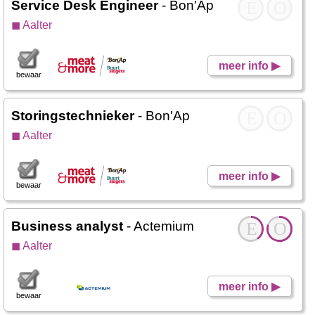
Service Desk Engineer
- Bon'Ap
E
O
◼ Aalter
meer info ▶
bewaar
Storingstechnieker
- Bon'Ap
E
O
◼ Aalter
meer info ▶
bewaar
Business analyst
- Actemium
E
O
◼ Aalter
meer info ▶
bewaar