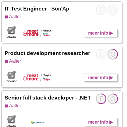
IT Test Engineer
- Bon'Ap
E
O
◼ Aalter
meer info ▶
bewaar
Product development researcher - Quick lunch
E
O
◼ Aalter
meer info ▶
bewaar
Senior full stack developer - .NET, Angular, A
E
O
◼ Aalter
meer info ▶
bewaar