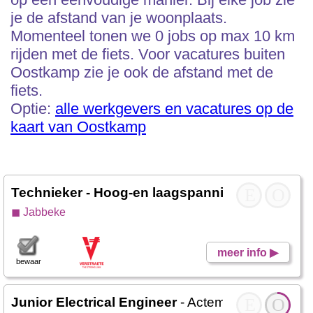
je de afstand van je woonplaats.
Momenteel tonen we 0 jobs op max 10 km
rijden met de fiets. Voor vacatures buiten
Oostkamp zie je ook de afstand met de
fiets.
Optie:
alle werkgevers en vacatures op de
kaart van Oostkamp
Technieker - Hoog-en laagspanning
- Verstraete
E
O
◼ Jabbeke
meer info ▶
bewaar
Junior Electrical Engineer
- Actemium
E
O