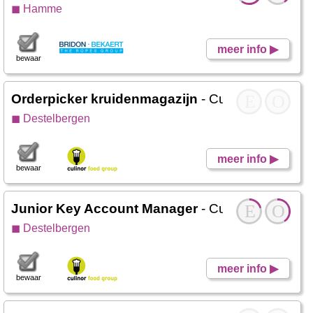
◼ Hamme
meer info ▶
bewaar
Orderpicker kruidenmagazijn
- Culinor Food Gr
E
O
◼ Destelbergen
meer info ▶
bewaar
Junior Key Account Manager
- Culinor Food Gr
E
O
◼ Destelbergen
meer info ▶
bewaar