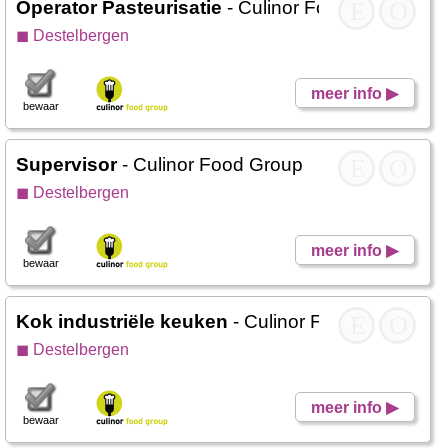
Operator Pasteurisatie
- Culinor Food Group
E
O
◼ Destelbergen
meer info ▶
bewaar
Supervisor
- Culinor Food Group
E
O
◼ Destelbergen
meer info ▶
bewaar
Kok industriële keuken
- Culinor Food Group
E
O
◼ Destelbergen
meer info ▶
bewaar