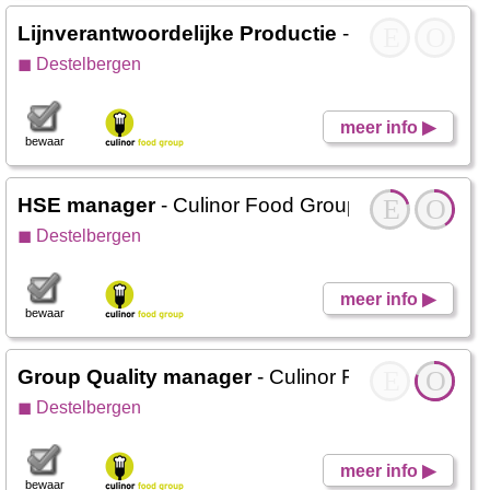
Lijnverantwoordelijke Productie
- Culinor Food 
E
O
◼ Destelbergen
meer info ▶
bewaar
HSE manager
- Culinor Food Group
E
O
◼ Destelbergen
meer info ▶
bewaar
Group Quality manager
- Culinor Food Group
E
O
◼ Destelbergen
meer info ▶
bewaar