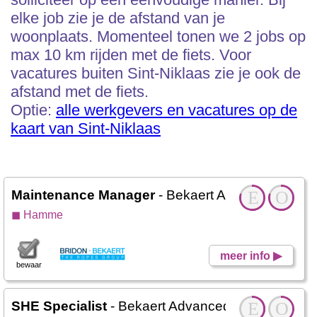
elke job zie je de afstand van je
woonplaats. Momenteel tonen we 2 jobs op
max 10 km rijden met de fiets. Voor
vacatures buiten Sint-Niklaas zie je ook de
afstand met de fiets.
Optie:
alle werkgevers en vacatures op de
kaart van Sint-Niklaas
Maintenance Manager
- Bekaert Advanced Cord
E
O
◼ Hamme
meer info ▶
bewaar
SHE Specialist
- Bekaert Advanced Cords
E
O