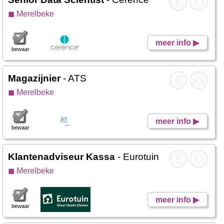
E
O
◼ Merelbeke
meer info ▶
bewaar
Magazijnier
- ATS
E
O
◼ Merelbeke
meer info ▶
bewaar
Klantenadviseur Kassa
- Eurotuin
E
O
◼ Merelbeke
meer info ▶
bewaar