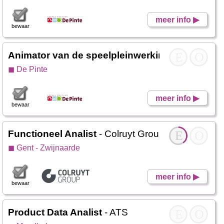
meer info ▶
bewaar
Animator van de speelpleinwerking
- Nazareth 
E
O
◼ De Pinte
meer info ▶
bewaar
Functioneel Analist
- Colruyt Group Services
E
O
◼ Gent - Zwijnaarde
meer info ▶
bewaar
Product Data Analist
- ATS
E
O