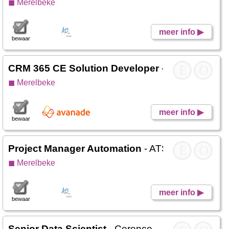
◼ Merelbeke
meer info ▶
bewaar
CRM 365 CE Solution Developer
- Avanade
E
O
◼ Merelbeke
meer info ▶
bewaar
Project Manager Automation
- ATS
E
O
◼ Merelbeke
meer info ▶
bewaar
Senior Data Scientist
- Cerence