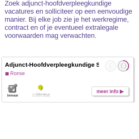
Zoek adjunct-hoofdverpleegkundige
vacatures en solliciteer op een eenvoudige
manier. Bij elke job zie je het werkregime,
contract en of je eventueel extralegale
voorwaarden mag verwachten.
Adjunct-Hoofdverpleegkundige SP-loco
E
- Werk
O
◼ Ronse
meer info ▶
bewaar