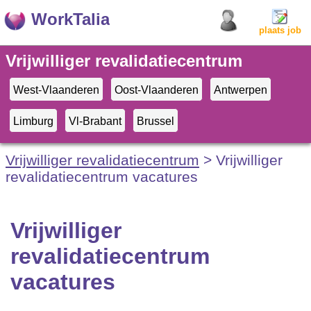
WorkTalia
plaats job
Vrijwilliger revalidatiecentrum
vacatures
West-Vlaanderen
Oost-Vlaanderen
Antwerpen
Limburg
Vl-Brabant
Brussel
Vrijwilliger revalidatiecentrum
> Vrijwilliger
revalidatiecentrum vacatures
Vrijwilliger
revalidatiecentrum
vacatures