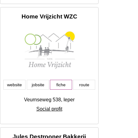
Home Vrijzicht WZC
website
jobsite
fiche
route
Veurnseweg 538, Ieper
Social profit
Jules Destrooper Bakkerij