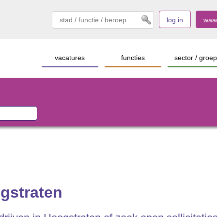
log in
waa
vacatures
functies
sector / groep
ogstraten