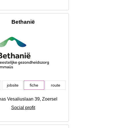
Bethanië
jobsite
fiche
route
as Vesaliuslaan 39, Zoersel
Social profit