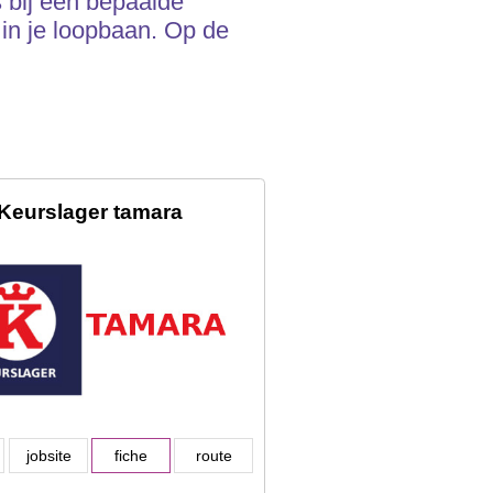
es bij een bepaalde
 in je loopbaan. Op de
Keurslager tamara
jobsite
fiche
route