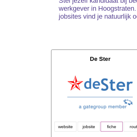
Stel jezelf kandidaat bij b
werkgever in Hoogstraten. 
jobsites vind je natuurlijk 
De Ster
website
jobsite
fiche
rou