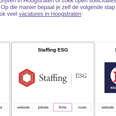
edrijven in Hoogstraten of zoek open sollicitati
Op die manier bepaal je zelf de volgende stap
ook veel
vacatures in Hoogstraten
Staffing ESG
te
website
jobsite
fiche
route
website