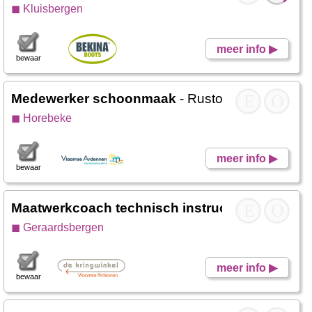
◼ Kluisbergen
meer info ▶
bewaar
Medewerker schoonmaak
- Rustoord De Vlaam
E
O
◼ Horebeke
meer info ▶
bewaar
Maatwerkcoach technisch instructeur
E
- De Krin
O
◼ Geraardsbergen
meer info ▶
bewaar