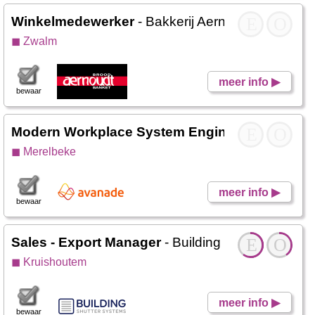
Winkelmedewerker
- Bakkerij Aernoudt Zwalm
E
O
◼ Zwalm
meer info ▶
bewaar
Modern Workplace System Engineer
E
- Avanade
O
◼ Merelbeke
meer info ▶
bewaar
Sales - Export Manager
- Building Shutter Syste
E
O
◼ Kruishoutem
meer info ▶
bewaar