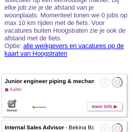
elke job zie je de afstand van je
woonplaats. Momenteel tonen we 0 jobs op
max 10 km rijden met de fiets. Voor
vacatures buiten Hoogstraten zie je ook de
afstand met de fiets.
Optie:
alle werkgevers en vacatures op de
kaart van Hoogstraten
Junior engineer piping & mechanical
E
- Actemiu
O
◼ Aalter
meer info ▶
bewaar
Internal Sales Advisor
- Bekina Boots
E
O