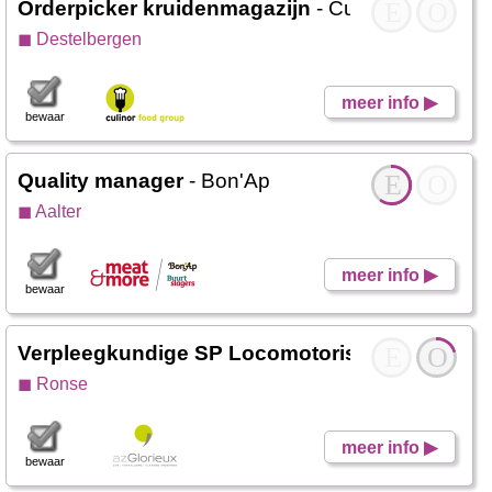
Orderpicker kruidenmagazijn
- Culinor Food Gr
E
O
◼ Destelbergen
meer info ▶
bewaar
Quality manager
- Bon'Ap
E
O
◼ Aalter
meer info ▶
bewaar
Verpleegkundige SP Locomotorisch/ Geriatrie
E
O
-
◼ Ronse
meer info ▶
bewaar