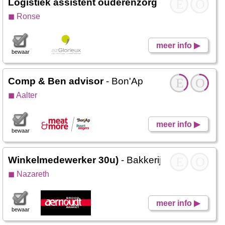
Logistiek assistent ouderenzorg
- Werken Glor
E
O
◼ Ronse
meer info ▶
bewaar
Comp & Ben advisor
- Bon'Ap
E
O
◼ Aalter
meer info ▶
bewaar
Winkelmedewerker 30u)
- Bakkerij Aernoudt Naz
E
O
◼ Nazareth
meer info ▶
bewaar