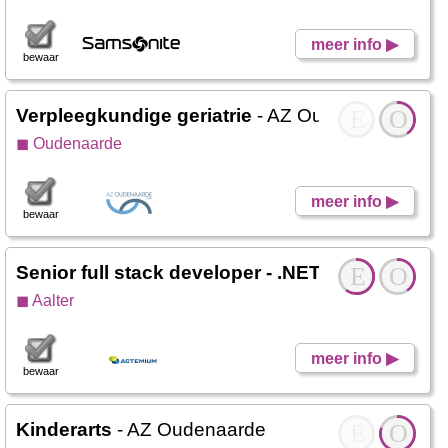
meer info ▶
bewaar
Verpleegkundige geriatrie
- AZ Oudenaarde
E
O
◼ Oudenaarde
meer info ▶
bewaar
Senior full stack developer - .NET, Angular, A
E
O
◼ Aalter
meer info ▶
bewaar
Kinderarts
- AZ Oudenaarde
E
O