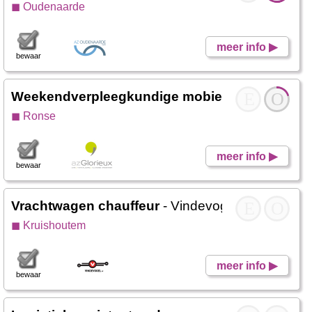
◼ Oudenaarde
meer info ▶
bewaar
Weekendverpleegkundige mobiele equipe
E
O
- We
◼ Ronse
meer info ▶
bewaar
Vrachtwagen chauffeur
- Vindevogel
E
O
◼ Kruishoutem
meer info ▶
bewaar