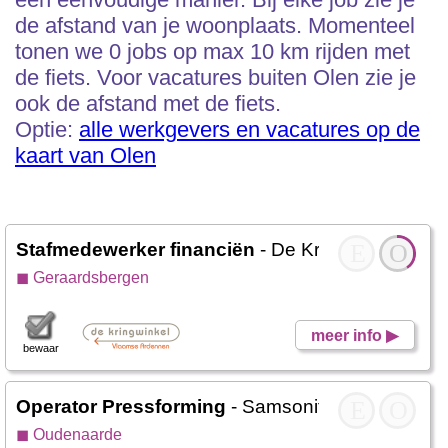
de afstand van je woonplaats. Momenteel
tonen we 0 jobs op max 10 km rijden met
de fiets. Voor vacatures buiten Olen zie je
ook de afstand met de fiets.
Optie:
alle werkgevers en vacatures op de
kaart van Olen
Stafmedewerker financiën
- De Kringwinkel Zui
E
O
◼ Geraardsbergen
meer info ▶
bewaar
Operator Pressforming
- Samsonite
E
O
◼ Oudenaarde