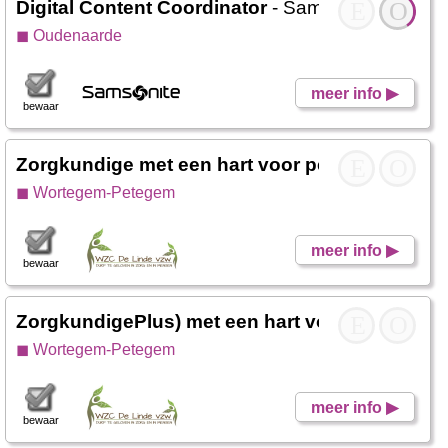
Digital Content Coordinator
- Samsonite
E
O
◼ Oudenaarde
meer info ▶
bewaar
Zorgkundige met een hart voor personen met 
E
O
◼ Wortegem-Petegem
meer info ▶
bewaar
ZorgkundigePlus) met een hart voor ouderen
E
O
-
◼ Wortegem-Petegem
meer info ▶
bewaar