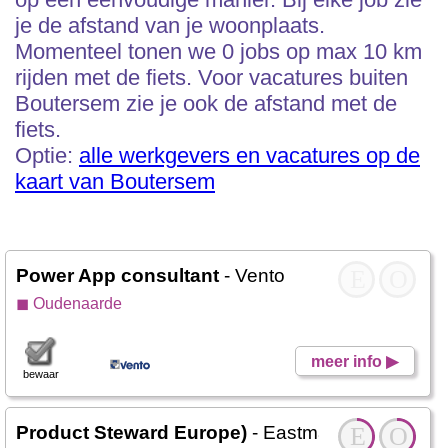
je de afstand van je woonplaats.
Momenteel tonen we 0 jobs op max 10 km
rijden met de fiets. Voor vacatures buiten
Boutersem zie je ook de afstand met de
fiets.
Optie:
alle werkgevers en vacatures op de
kaart van Boutersem
Power App consultant
- Vento
E
O
◼ Oudenaarde
meer info ▶
bewaar
Product Steward Europe)
- Eastman / Taminco 
E
O