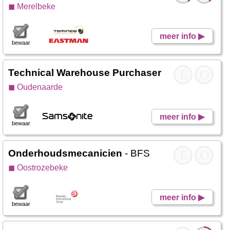
◼ Merelbeke
meer info ▶
bewaar
Technical Warehouse Purchaser
- Samsonite
E
O
◼ Oudenaarde
meer info ▶
bewaar
Onderhoudsmecanicien
- BFS
E
O
◼ Oostrozebeke
meer info ▶
bewaar