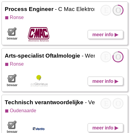
Process Engineer
- C Mac Elektromag
E
O
◼ Ronse
meer info ▶
bewaar
Arts-specialist Oftalmologie
- Werken Glorieux
E
O
◼ Ronse
meer info ▶
bewaar
Technisch verantwoordelijke
- Vento
E
O
◼ Oudenaarde
meer info ▶
bewaar