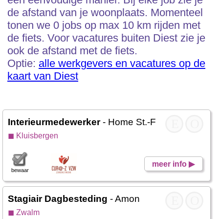
de afstand van je woonplaats. Momenteel
tonen we 0 jobs op max 10 km rijden met
de fiets. Voor vacatures buiten Diest zie je
ook de afstand met de fiets.
Optie:
alle werkgevers en vacatures op de
kaart van Diest
Interieurmedewerker
- Home St.-Franciscus
E
O
◼ Kluisbergen
meer info ▶
bewaar
Stagiair Dagbesteding
- Amon
E
O
◼ Zwalm