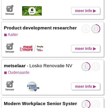
meer info ▶
bewaar
Product development researcher - Quick lunch
E
O
◼ Aalter
meer info ▶
bewaar
metselaar
- Losko Renovatie NV
E
O
◼ Oudenaarde
meer info ▶
bewaar
Modern Workplace Senior System Engineer - 
E
O