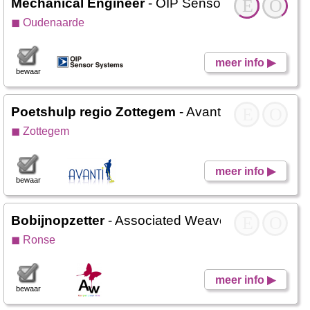
Mechanical Engineer
- OIP Sensor Systems
E
O
◼ Oudenaarde
meer info ▶
bewaar
Poetshulp regio Zottegem
- Avanti DC
E
O
◼ Zottegem
meer info ▶
bewaar
Bobijnopzetter
- Associated Weavers
E
O
◼ Ronse
meer info ▶
bewaar