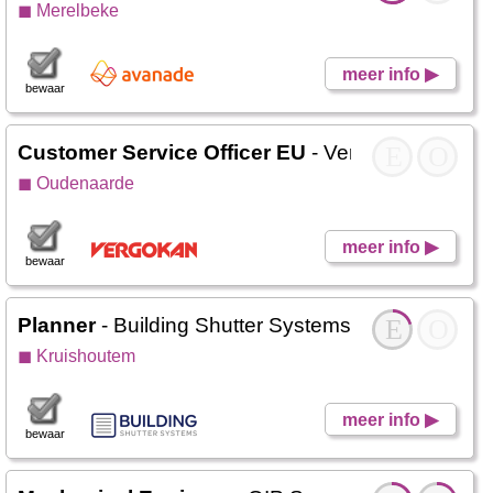
◼ Merelbeke
meer info ▶
bewaar
Customer Service Officer EU
- Vergokan
E
O
◼ Oudenaarde
meer info ▶
bewaar
Planner
- Building Shutter Systems
E
O
◼ Kruishoutem
meer info ▶
bewaar