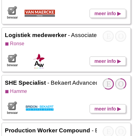
meer info ▶
bewaar
Logistiek medewerker
- Associated Weavers
E
O
◼ Ronse
meer info ▶
bewaar
SHE Specialist
- Bekaert Advanced Cords
E
O
◼ Hamme
meer info ▶
bewaar
Production Worker Compound
- EOC
E
O