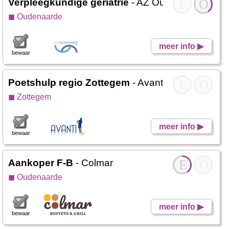
Verpleegkundige geriatrie
- AZ Oudenaarde
E
O
◼ Oudenaarde
meer info ▶
bewaar
Poetshulp regio Zottegem
- Avanti DC
E
O
◼ Zottegem
meer info ▶
bewaar
Aankoper F-B
- Colmar
E
O
◼ Oudenaarde
meer info ▶
bewaar