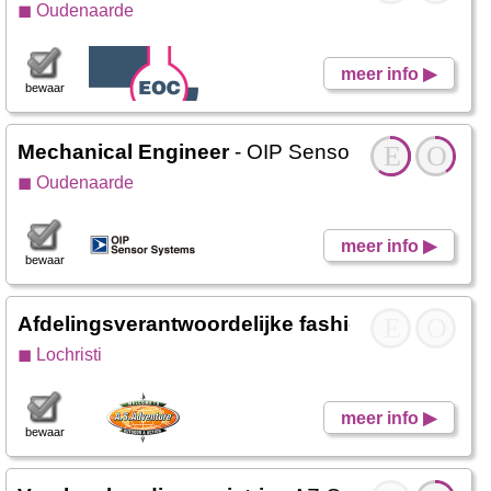
◼ Oudenaarde
meer info ▶
bewaar
Mechanical Engineer
- OIP Sensor Systems
E
O
◼ Oudenaarde
meer info ▶
bewaar
Afdelingsverantwoordelijke fashion ZW)
E
- A.S. 
O
◼ Lochristi
meer info ▶
bewaar