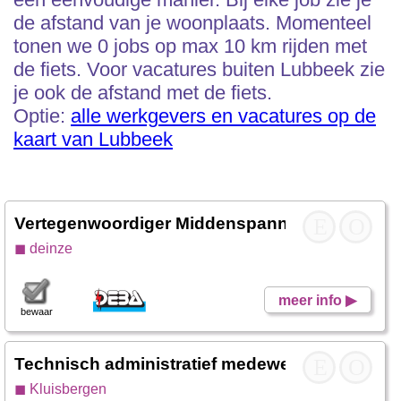
de afstand van je woonplaats. Momenteel
tonen we 0 jobs op max 10 km rijden met
de fiets. Voor vacatures buiten Lubbeek zie
je ook de afstand met de fiets.
Optie:
alle werkgevers en vacatures op de
kaart van Lubbeek
Vertegenwoordiger Middenspanning – Vlaande
E
O
◼ deinze
meer info ▶
bewaar
Technisch administratief medewerker
E
- Van Mae
O
◼ Kluisbergen