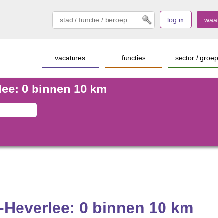
log in
waa
vacatures
functies
sector / groep
lee: 0 binnen 10 km
-Heverlee: 0 binnen 10 km