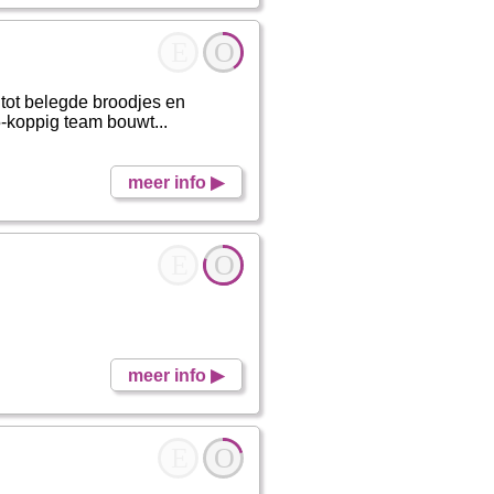
E
O
 tot belegde broodjes en
5-koppig team bouwt...
meer info ▶
E
O
meer info ▶
E
O