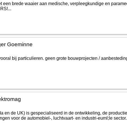
t een brede waaier aan medische, verpleegkundige en paramed
RS!...
ger Goeminne
ooral bij particulieren. geen grote bouwprojecten / aanbested
.
ektromag
 en de UK) is gespecialiseerd in de ontwikkeling, de producti
en voor de automobiel-, luchtvaart- en industri-euml;le sector. 