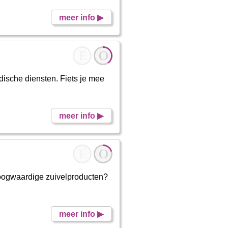
meer info ▶
E
O
ische diensten. Fiets je mee
meer info ▶
E
O
hoogwaardige zuivelproducten?
meer info ▶