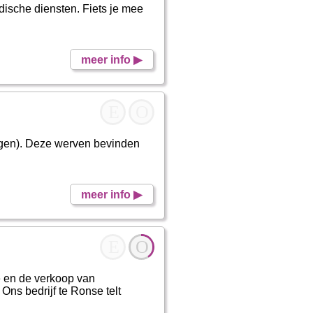
ische diensten. Fiets je mee
meer info ▶
E
O
ingen). Deze werven bevinden
meer info ▶
E
O
e en de verkoop van
Ons bedrijf te Ronse telt