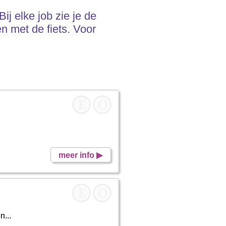
j elke job zie je de
n met de fiets. Voor
E
O
meer info ▶
E
O
n...