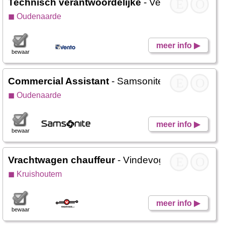
Technisch verantwoordelijke
- Vento
E
O
◼ Oudenaarde
meer info ▶
bewaar
Commercial Assistant
- Samsonite
E
O
◼ Oudenaarde
meer info ▶
bewaar
Vrachtwagen chauffeur
- Vindevogel
E
O
◼ Kruishoutem
meer info ▶
bewaar