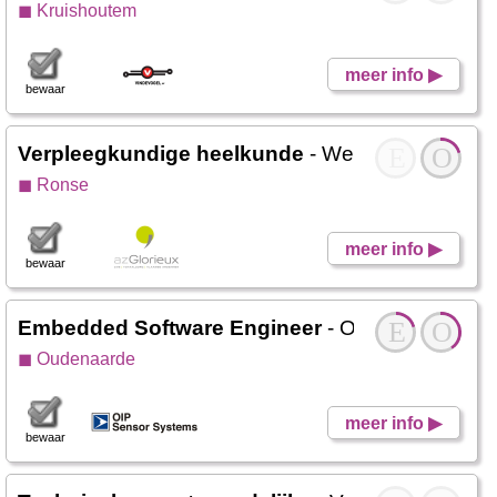
◼ Kruishoutem
meer info ▶
bewaar
Verpleegkundige heelkunde
- Werken Glorieux
E
O
◼ Ronse
meer info ▶
bewaar
Embedded Software Engineer
- OIP Sensor Sys
E
O
◼ Oudenaarde
meer info ▶
bewaar