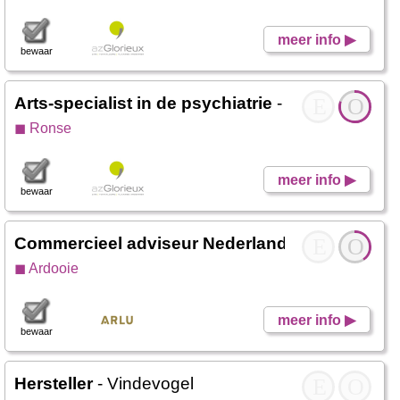
meer info ▶
bewaar
Arts-specialist in de psychiatrie
- Werken Glori
E
O
◼ Ronse
meer info ▶
bewaar
Commercieel adviseur Nederland
- ARLU
E
O
◼ Ardooie
meer info ▶
bewaar
Hersteller
- Vindevogel
E
O