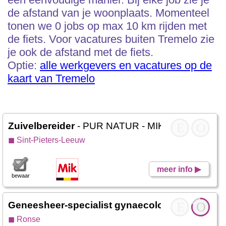
de afstand van je woonplaats. Momenteel
tonen we 0 jobs op max 10 km rijden met
de fiets. Voor vacatures buiten Tremelo zie
je ook de afstand met de fiets.
Optie:
alle werkgevers en vacatures op de
kaart van Tremelo
Zuivelbereider
- PUR NATUR - MIK
E
O
◼ Sint-Pieters-Leeuw
meer info ▶
bewaar
Geneesheer-specialist gynaecologie
E
- Werken 
O
◼ Ronse