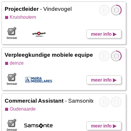
Projectleider
- Vindevogel
E
O
◼ Kruishoutem
meer info ▶
bewaar
Verpleegkundige mobiele equipe
- AZ Maria Mid
E
O
◼ deinze
meer info ▶
bewaar
Commercial Assistant
- Samsonite
E
O
◼ Oudenaarde
meer info ▶
bewaar