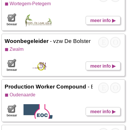
◼ Wortegem-Petegem
meer info ▶
bewaar
Woonbegeleider
- vzw De Bolster
E
O
◼ Zwalm
meer info ▶
bewaar
Production Worker Compound
- EOC
E
O
◼ Oudenaarde
meer info ▶
bewaar