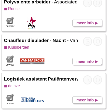
Polyvalente arbeider
- Associated Weavers
E
O
◼ Ronse
meer info ▶
bewaar
Chauffeur dieplader - Nacht
- Van Maercke Pref
E
O
◼ Kluisbergen
meer info ▶
bewaar
Logistiek assistent Patiëntenvervoer dagopnam
E
O
◼ deinze
meer info ▶
bewaar