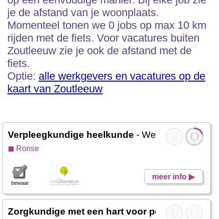
je de afstand van je woonplaats.
Momenteel tonen we 0 jobs op max 10 km
rijden met de fiets. Voor vacatures buiten
Zoutleeuw zie je ook de afstand met de
fiets.
Optie:
alle werkgevers en vacatures op de
kaart van Zoutleeuw
Verpleegkundige heelkunde
- Werken Glorieux
E
O
◼ Ronse
meer info ▶
bewaar
Zorgkundige met een hart voor personen met 
E
O