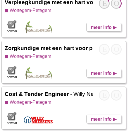
Verpleegkundige met een hart voor ouderen
E
O
- 
◼ Wortegem-Petegem
meer info ▶
bewaar
Zorgkundige met een hart voor personen met 
E
O
◼ Wortegem-Petegem
meer info ▶
bewaar
Cost & Tender Engineer
- Willy Naessens indust
E
O
◼ Wortegem-Petegem
meer info ▶
bewaar