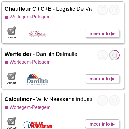
Chauffeur C / C+E
- Logistic De Vreese
E
O
◼ Wortegem-Petegem
meer info ▶
bewaar
Werfleider
- Danilith Delmulle
E
O
◼ Wortegem-Petegem
meer info ▶
bewaar
Calculator
- Willy Naessens industrie bouw
E
O
◼ Wortegem-Petegem
meer info ▶
bewaar