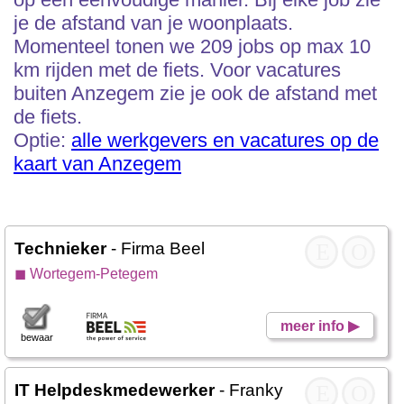
je de afstand van je woonplaats.
Momenteel tonen we 209 jobs op max 10
km rijden met de fiets. Voor vacatures
buiten Anzegem zie je ook de afstand met
de fiets.
Optie:
alle werkgevers en vacatures op de
kaart van Anzegem
Technieker
- Firma Beel
E
O
◼ Wortegem-Petegem
meer info ▶
bewaar
IT Helpdeskmedewerker
- Franky Fresh Food
E
O