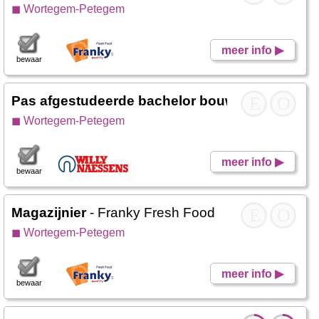
◼ Wortegem-Petegem
meer info ▶
bewaar
Pas afgestudeerde bachelor bouw/ Industrieel
E
O
◼ Wortegem-Petegem
meer info ▶
bewaar
Magazijnier
- Franky Fresh Food
E
O
◼ Wortegem-Petegem
meer info ▶
bewaar