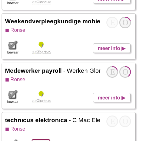
bewaar
Weekendverpleegkundige mobiele equipe
E
O
- We
◼ Ronse
meer info ▶
bewaar
Medewerker payroll
- Werken Glorieux CZW
E
O
◼ Ronse
meer info ▶
bewaar
technicus elektronica
- C Mac Elektromag
E
O
◼ Ronse