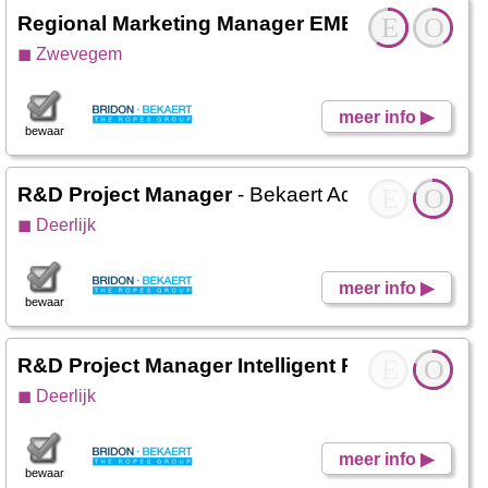
Regional Marketing Manager EMEA
- Bekaert A
E
O
◼ Zwevegem
meer info ▶
bewaar
R&D Project Manager
- Bekaert Advanced Cords
E
O
◼ Deerlijk
meer info ▶
bewaar
R&D Project Manager Intelligent Processes
E
O
- B
◼ Deerlijk
meer info ▶
bewaar