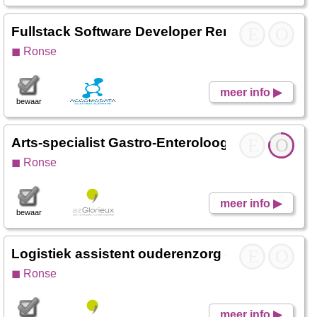
Fullstack Software Developer Remote)
E
- Accom
O
◼ Ronse
meer info ▶
bewaar
Arts-specialist Gastro-Enteroloog
- Werken Glo
E
O
◼ Ronse
meer info ▶
bewaar
Logistiek assistent ouderenzorg
- Werken Glor
E
O
◼ Ronse
meer info ▶