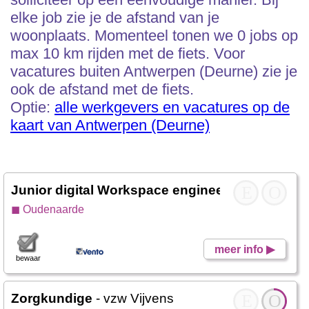
elke job zie je de afstand van je
woonplaats. Momenteel tonen we 0 jobs op
max 10 km rijden met de fiets. Voor
vacatures buiten Antwerpen (Deurne) zie je
ook de afstand met de fiets.
Optie:
alle werkgevers en vacatures op de
kaart van Antwerpen (Deurne)
Junior digital Workspace engineer
- Vento
E
O
◼ Oudenaarde
meer info ▶
bewaar
Zorgkundige
- vzw Vijvens
E
O