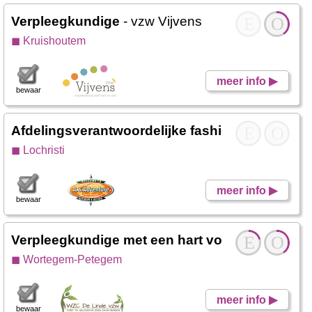
Verpleegkundige
- vzw Vijvens
E
O
◼ Kruishoutem
meer info ▶
bewaar
Afdelingsverantwoordelijke fashion ZW)
E
- A.S. 
O
◼ Lochristi
meer info ▶
bewaar
Verpleegkundige met een hart voor ouderen
E
O
- 
◼ Wortegem-Petegem
meer info ▶
bewaar