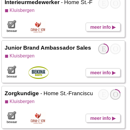
Interieurmedewerker
- Home St.-Franciscus
E
O
◼ Kluisbergen
meer info ▶
bewaar
Junior Brand Ambassador Sales
- Bekina Boots
E
O
◼ Kluisbergen
meer info ▶
bewaar
Zorgkundige
- Home St.-Franciscus
E
O
◼ Kluisbergen
meer info ▶
bewaar