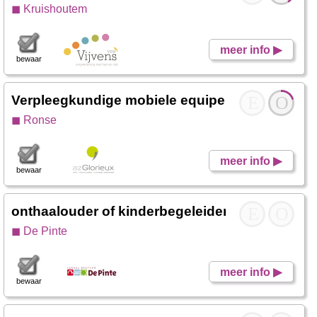
◼ Kruishoutem
meer info ▶
bewaar
Verpleegkundige mobiele equipe ZORG medisc
E
O
◼ Ronse
meer info ▶
bewaar
onthaalouder of kinderbegeleider
- Nazareth De
E
O
◼ De Pinte
meer info ▶
bewaar