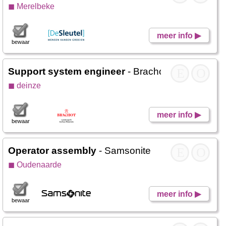
◼ Merelbeke
meer info ▶
bewaar
Support system engineer
- Brachot Hermant
E
O
◼ deinze
meer info ▶
bewaar
Operator assembly
- Samsonite
E
O
◼ Oudenaarde
meer info ▶
bewaar