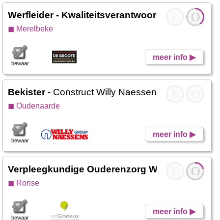
Werfleider - Kwaliteitsverantwoordelijke
E
- De Gr
O
◼ Merelbeke
meer info ▶
bewaar
Bekister
- Construct Willy Naessens
E
O
◼ Oudenaarde
meer info ▶
bewaar
Verpleegkundige Ouderenzorg WZC Hogerluch
E
O
◼ Ronse
meer info ▶
bewaar