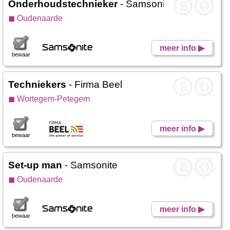
Onderhoudstechnieker
- Samsonite
E
O
◼ Oudenaarde
meer info ▶
bewaar
Techniekers
- Firma Beel
E
O
◼ Wortegem-Petegem
meer info ▶
bewaar
Set-up man
- Samsonite
E
O
◼ Oudenaarde
meer info ▶
bewaar