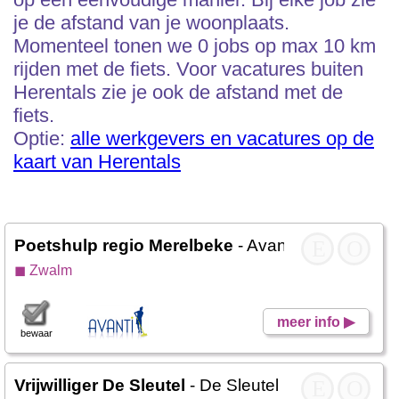
je de afstand van je woonplaats.
Momenteel tonen we 0 jobs op max 10 km
rijden met de fiets. Voor vacatures buiten
Herentals zie je ook de afstand met de
fiets.
Optie:
alle werkgevers en vacatures op de
kaart van Herentals
Poetshulp regio Merelbeke
- Avanti DC
E
O
◼ Zwalm
meer info ▶
bewaar
Vrijwilliger De Sleutel
- De Sleutel
E
O