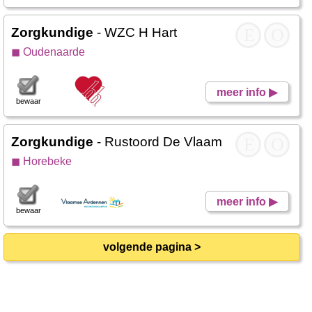
Zorgkundige
- WZC H Hart
E
O
◼ Oudenaarde
meer info ▶
bewaar
Zorgkundige
- Rustoord De Vlaamse Ardennen
E
O
◼ Horebeke
meer info ▶
bewaar
volgende pagina >