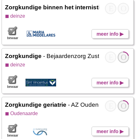
Zorgkundige binnen het internistisch domein
E
O
-
◼ deinze
meer info ▶
bewaar
Zorgkundige
- Bejaardenzorg Zusters Sint Vincen
E
O
◼ deinze
meer info ▶
bewaar
Zorgkundige geriatrie
- AZ Oudenaarde
E
O
◼ Oudenaarde
meer info ▶
bewaar