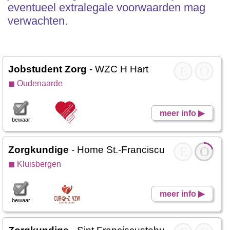
eventueel extralegale voorwaarden mag
verwachten.
Jobstudent Zorg
- WZC H Hart
E
O
◼ Oudenaarde
meer info ▶
bewaar
Zorgkundige
- Home St.-Franciscus
E
O
◼ Kluisbergen
meer info ▶
bewaar