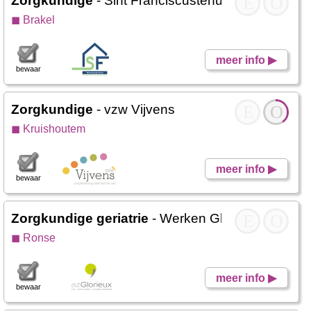
Zorgkundige
- Sint Franciscustehuis
E
O
◼ Brakel
meer info ▶
bewaar
Zorgkundige
- vzw Vijvens
E
O
◼ Kruishoutem
meer info ▶
bewaar
Zorgkundige geriatrie
- Werken Glorieux CZW
E
O
◼ Ronse
meer info ▶
bewaar