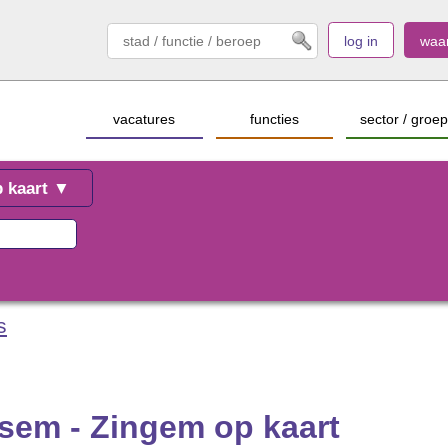
log in
waa
vacatures
functies
sector / groep
s
isem - Zingem op kaart