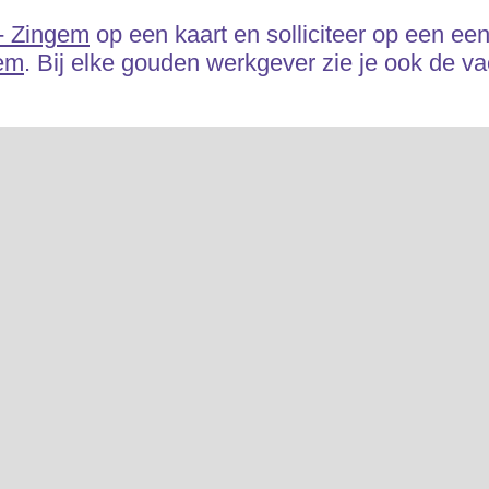
 - Zingem
op een kaart en solliciteer op een ee
gem
. Bij elke gouden werkgever zie je ook de vac