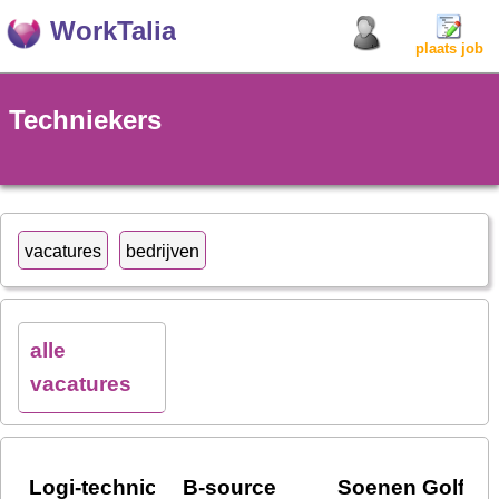
WorkTalia
plaats job
Techniekers
vacatures
bedrijven
alle
vacatures
Logi-technic Gent
B-source
Soenen Golfkar